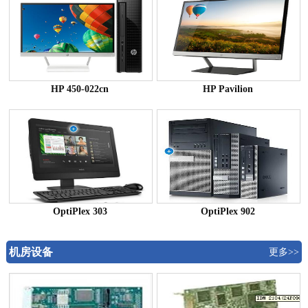
HP 450-022cn
HP Pavilion
OptiPlex 303
OptiPlex 902
机房设备
更多>>