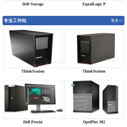
Dell Storage
EqualLogic P
专业工作站
更多>>
ThinkStation
ThinkStation
Dell Precisi
OptiPlex 302