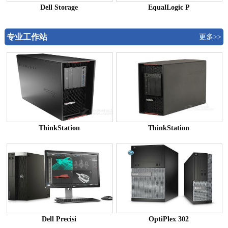
Dell Storage
EqualLogic P
专业工作站
更多>>
ThinkStation
ThinkStation
Dell Precisi
OptiPlex 302