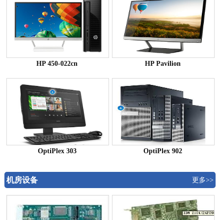
HP 450-022cn
HP Pavilion
OptiPlex 303
OptiPlex 902
机房设备
更多>>